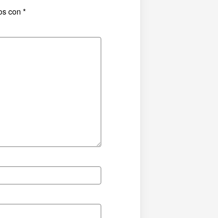
dos con
*