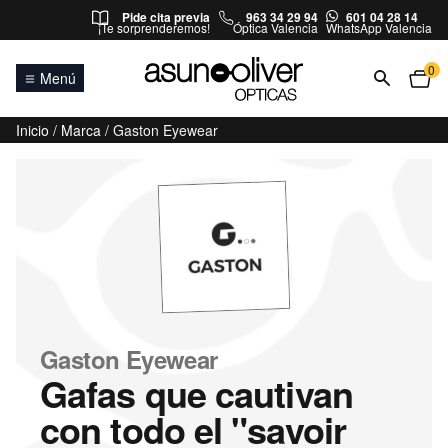
Saltar al contenido
Pide cita previa
963 34 29 94
601 04 28 14
¡Te sorprenderemos!
Óptica Valencia
WhatsApp Valencia
0
Menú
Inicio
/
Marca
/ Gaston Eyewear
Gaston Eyewear
Gafas que cautivan
con todo el "savoir