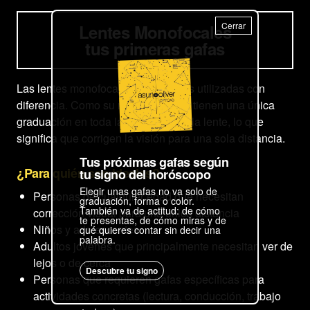
Cerrar
Lentes Monofocales
tus primeras gafas
Las lentes monofocales son las más utilizadas con
diferencia. Como su nombre indica, tienen una única
graduación en toda la superficie de la lente, lo que
significa que corrigen la visión para una sola distancia.
Tus próximas gafas según
¿Para quién son ideales?
tu signo del horóscopo
Elegir unas gafas no va solo de
Personas de cualquier edad que necesitan
graduación, forma o color.
También va de actitud: de cómo
corrección visual para una única distancia
te presentas, de cómo miras y de
Niños y adolescentes
qué quieres contar sin decir una
palabra.
Adultos jóvenes que principalmente necesitan ver de
lejos o de cerca
Descubre tu signo
Personas que requieren gafas específicas para
actividades concretas (lectura, conducción, trabajo