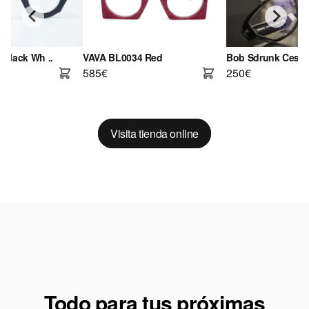
Black Wh ..
VAVA BL0034 Red
Bob Sdrunk Cesar
585€
250€
Visita tienda online
Todo para tus próximas