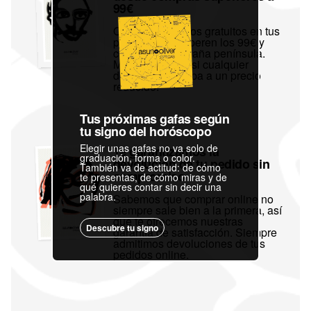
99€
Ofrecemos envíos gratuitos en tus
pedidos que superen los 99€ y
con destino España península.
Mandamos a casi cualquier
destino de Europa a un precio
reducido.
Tus próximas gafas según
tu signo del horóscopo
Elegir unas gafas no va solo de
Te garantizamos la
graduación, forma o color.
devolución de tu pedido sin
También va de actitud: de cómo
compromiso
te presentas, de cómo miras y de
qué quieres contar sin decir una
palabra.
Sabemos que comprar online no
siempre sale bien a la primera, así
que te ofrecemos nuestras
Descubre tu signo
garantía de satisfacción. Siempre
admitimos devoluciones de tus
pedidos online.