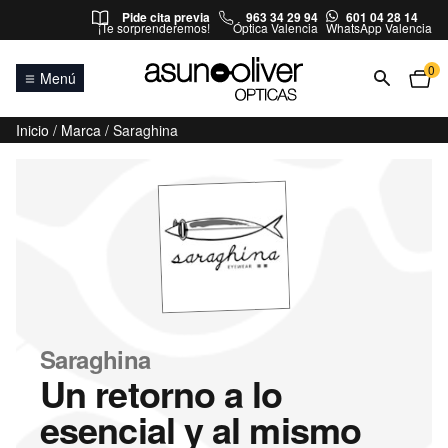
Saltar al contenido
Pide cita previa
963 34 29 94
601 04 28 14
¡Te sorprenderemos!
Óptica Valencia
WhatsApp Valencia
0
Menú
Inicio
/
Marca
/ Saraghina
Saraghina
Un retorno a lo
esencial y al mismo