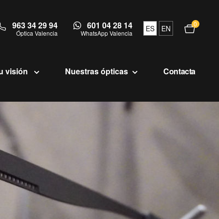
963 34 29 94
601 04 28 14
0
Abrir c
ES
EN
Óptica Valencia
WhatsApp Valencia
u visión
Nuestras ópticas
Contacta