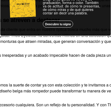
graduación, forma o color. También
 únicos, pensados para personas que buscan algo más que unas
va de actitud: de cómo te presentas,
de cómo miras y de qué quieres
contar sin decir una palabra.
 se atreven a destacar
Descubre tu signo
a cliente que entra en nuestra óptica busca mucho más que ve
s gafas. Theo Eyewear ha convertido Hilines en una colección q
 monturas que atraen miradas, que generan conversación y que i
as inesperadas y un acabado impecable hacen de cada pieza un
mos la suerte de contar ya con esta colección y te invitamos a 
 diseño belga más rompedor puede transformar tu manera de ver 
cesorio cualquiera. Son un reflejo de tu personalidad. Y con Th