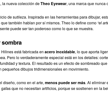
s
, la nueva colección de
Theo Eyewear
, una marca que nunca d
cicio de sutileza. Inspirada en las herramientas para dibujar, e
íos que también hablan por sí mismos. Theo lo define como
“el art
esente puede ser tan poderoso como lo que se muestra.
 y sombra
Hilines está fabricada en
acero inoxidable
, lo que aporta lige
ea. Pero lo verdaderamente especial está en los detalles: corte
undidad y textura. El resultado es un efecto de sombreado qu
ran pequeños dibujos tridimensionales en movimiento.
l diseño, como en el arte,
menos puede ser más
. Al eliminar
n gafas que no necesitan artificios, porque se sostienen en la be