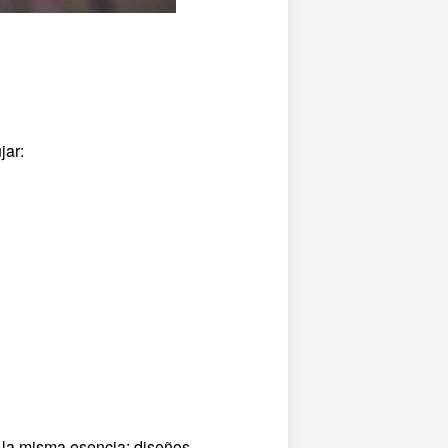
jar:
n la misma esencia: diseños