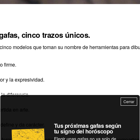
afas, cinco trazos únicos.
cinco modelos que toman su nombre de herramientas para dibu
zo firme.
lor y la expresividad.
 la diferencia.
Cerrar
ertida en arte.
 define y da carácter.
Tus próximas gafas según
tu signo del horóscopo
Elegir unas gafas no va solo de
forma distinta de interpretar el concepto, pero todos comparte