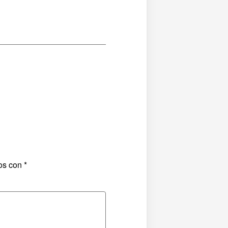
dos con
*