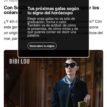
20 septiembre, 2018
Con Sea2See tus gafas ayudan a limpiar los
Tus próximas gafas según
océanos
tu signo del horóscopo
Elegir unas gafas no va solo de
¿Y sin con tus gafas ayudaras a limpiar los océanos? Con
graduación, forma o color.
También va de actitud: de cómo
esta genial idea la innovadora marca Sea2See propone
te presentas, de cómo miras y de
qué quieres contar sin decir una
un original concepto: aprovechar los residuos plásticos del
palabra.
mar, para fabricar con ello ..
Descubre tu signo