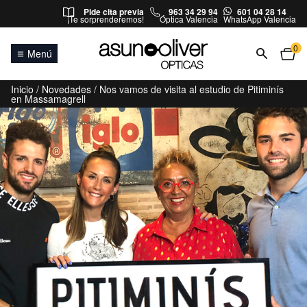
Saltar al contenido
Pide cita previa
963 34 29 94
601 04 28 14
¡Te sorprenderemos!
Óptica Valencia
WhatsApp Valencia
0
Menú
Inicio
/
Novedades
/ Nos vamos de visita al estudio de Pitiminís
en Massamagrell