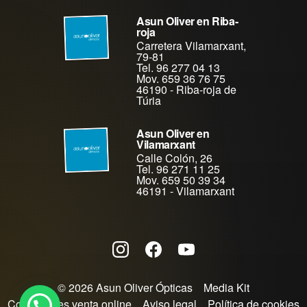
Asun Oliver en Riba-
roja
Carretera Vilamarxant,
79-81
Tel. 96 277 04 13
Mov. 659 36 76 75
46190
-
Riba-roja de
Túria
Asun Oliver en
Vilamarxant
Calle Colón, 26
Tel. 96 271 11 25
Mov. 659 50 39 34
46191
-
Vilamarxant
© 2026 Asun Oliver Ópticas
Media Kit
Condiciones venta online
Aviso legal
Política de cookies