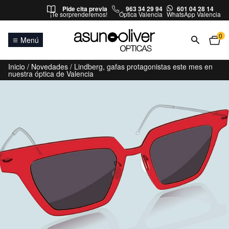
Saltar al contenido
Pide cita previa
963 34 29 94
601 04 28 14
¡Te sorprenderemos!
Óptica Valencia
WhatsApp Valencia
0
Menú
Inicio
/
Novedades
/ Lindberg, gafas protagonistas este mes en
nuestra óptica de Valencia