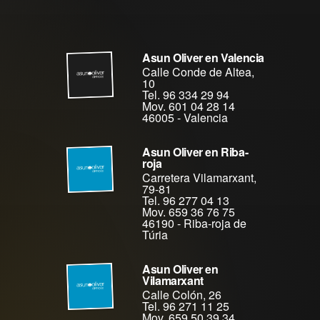
Asun Oliver en Valencia
Calle Conde de Altea,
10
Tel. 96 334 29 94
Mov. 601 04 28 14
46005
-
Valencia
Asun Oliver en Riba-
roja
Carretera Vilamarxant,
79-81
Tel. 96 277 04 13
Mov. 659 36 76 75
46190
-
Riba-roja de
Túria
Asun Oliver en
Vilamarxant
Calle Colón, 26
Tel. 96 271 11 25
Mov. 659 50 39 34