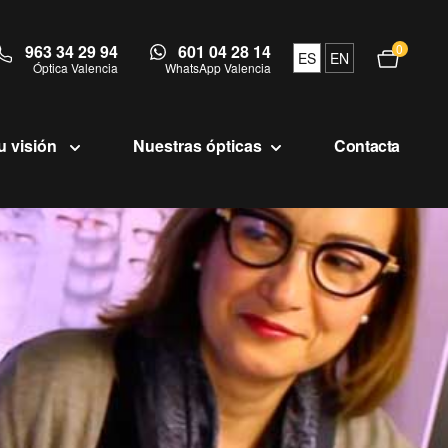
963 34 29 94
601 04 28 14
0
Abrir c
ES
EN
Óptica Valencia
WhatsApp Valencia
u visión
Nuestras ópticas
Contacta