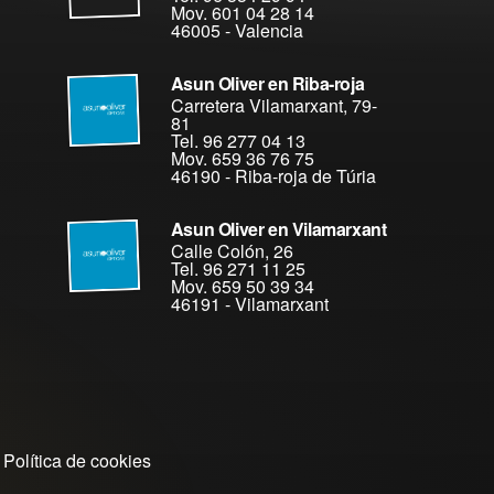
Mov. 601 04 28 14
46005
-
Valencia
Asun Oliver en Riba-roja
Carretera Vilamarxant, 79-
81
Tel. 96 277 04 13
Mov. 659 36 76 75
46190
-
Riba-roja de Túria
Asun Oliver en Vilamarxant
Calle Colón, 26
Tel. 96 271 11 25
Mov. 659 50 39 34
46191
-
Vilamarxant
Política de cookies