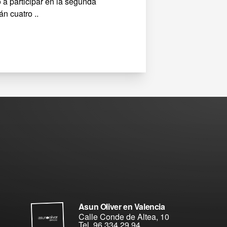
 a participar en la segunda
n cuatro ..
Asun Oliver en Valencia
Calle Conde de Altea, 10
Tel. 96 334 29 94