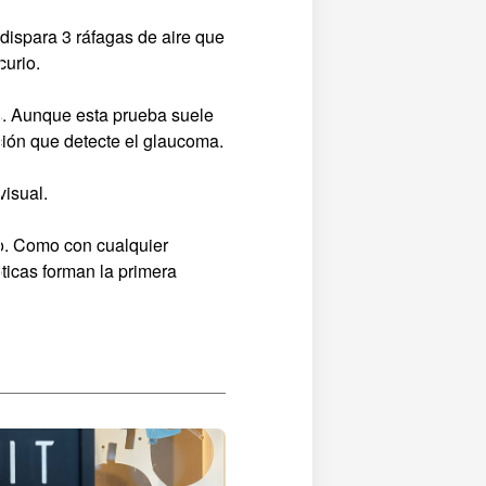
 dispara 3 ráfagas de aire que
curio.
os. Aunque esta prueba suele
ción que detecte el glaucoma.
isual.
go. Como con cualquier
icas forman la primera