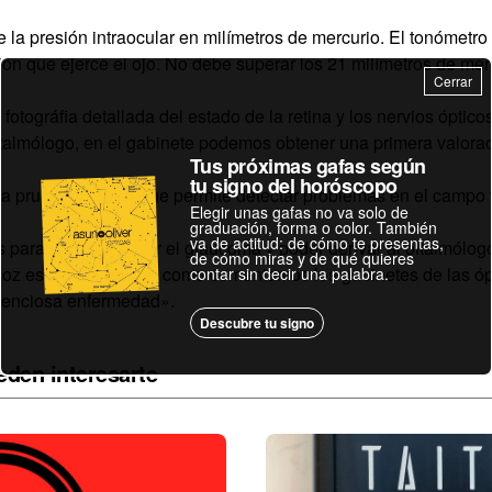
 la presión intraocular en milímetros de mercurio. El tonómetro
ión que ejerce el ojo. No debe superar los 21 milímetros de mer
Cerrar
fotográfia detallada del estado de la retina y los nervios óptic
ftalmólogo, en el gabinete podemos obtener una primera valora
Tus próximas gafas según
tu signo del horóscopo
a prueba sencilla que permite detectar problemas en el campo v
Elegir unas gafas no va solo de
graduación, forma o color. También
va de actitud: de cómo te presentas,
 para poder detectar el glaucoma y poder derivar al oftalmólo
de cómo miras y de qué quieres
coz es fundamental y como comentamos los gabinetes de las ópt
contar sin decir una palabra.
ilenciosa enfermedad».
Descubre tu signo
eden interesarte