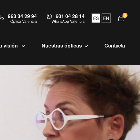
963 34 29 94
601 04 28 14
0
Abrir c
ES
EN
Óptica Valencia
WhatsApp Valencia
u visión
Nuestras ópticas
Contacta