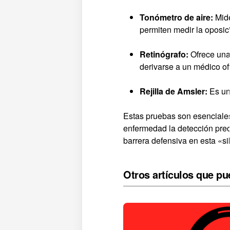
Tonómetro de aire:
Mide
permiten medir la oposic
Retinógrafo:
Ofrece una 
derivarse a un médico o
Rejilla de Amsler:
Es un
Estas pruebas son esenciales
enfermedad la detección pre
barrera defensiva en esta «s
Otros artículos que pu