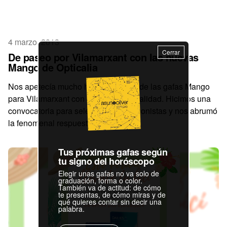
4 marzo, 2013
Cerrar
De paseo por Vilamarxant con las nuevas
Mango de Opticalia
Nos apetecía mucho hacer un vídeo de las gafas Mango
para Vilamarxant con gente de la localidad. Hicimos una
convocatoria para seleccionar protagonistas y nos abrumó
la fenomenal respuesta que tuvi ..
Tus próximas gafas según
tu signo del horóscopo
Elegir unas gafas no va solo de
graduación, forma o color.
También va de actitud: de cómo
te presentas, de cómo miras y de
qué quieres contar sin decir una
palabra.