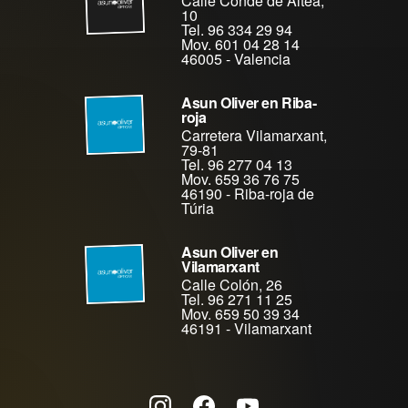
Calle Conde de Altea,
10
Tel. 96 334 29 94
Mov. 601 04 28 14
46005
-
Valencia
Asun Oliver en Riba-
roja
Carretera Vilamarxant,
79-81
Tel. 96 277 04 13
Mov. 659 36 76 75
46190
-
Riba-roja de
Túria
Asun Oliver en
Vilamarxant
Calle Colón, 26
Tel. 96 271 11 25
Mov. 659 50 39 34
46191
-
Vilamarxant