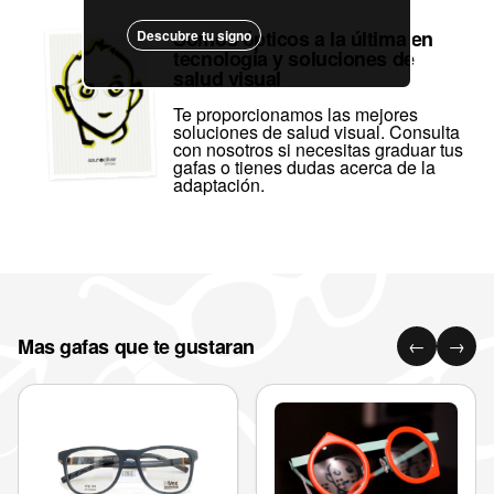
Somos ópticos a la última en
Descubre tu signo
tecnología y soluciones de
salud visual
Te proporcionamos las mejores
soluciones de salud visual. Consulta
con nosotros si necesitas graduar tus
gafas o tienes dudas acerca de la
adaptación.
Mas gafas que te gustaran
←
→