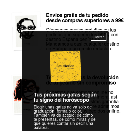
Envíos gratis de tu pedido
desde compras superiores a 99€
Ofrecemos envíos gratuitos en tus
pedidos que superen los 99€ y con
Cerrar
destino España península.
Mandamos a casi cualquier destino
de Europa a un precio reducido.
Te garantizamos la devolución
de tu pedido sin compromiso
Sabemos que comprar online no
Tus próximas gafas según
siempre sale bien a la primera, así
tu signo del horóscopo
que te ofrecemos nuestras garantía
de satisfacción. Siempre admitimos
Elegir unas gafas no va solo de
devoluciones de tus pedidos online.
graduación, forma o color.
También va de actitud: de cómo
te presentas, de cómo miras y de
qué quieres contar sin decir una
palabra.