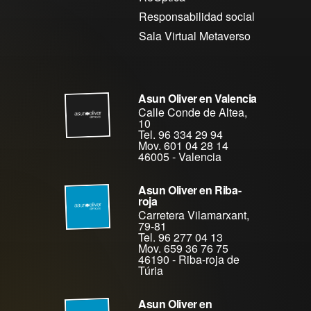
Responsabilidad social
Sala Virtual Metaverso
Asun Oliver en Valencia
Calle Conde de Altea,
10
Tel. 96 334 29 94
Mov. 601 04 28 14
46005
-
Valencia
Asun Oliver en Riba-
roja
Carretera Vilamarxant,
79-81
Tel. 96 277 04 13
Mov. 659 36 76 75
46190
-
Riba-roja de
Túria
Asun Oliver en