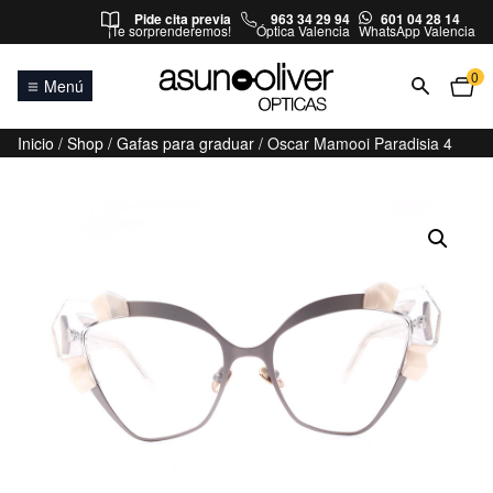
Saltar al contenido
Pide cita previa
963 34 29 94
601 04 28 14
¡Te sorprenderemos!
Óptica Valencia
WhatsApp Valencia
0
Menú
Inicio
/
Shop
/
Gafas para graduar
/ Oscar Mamooi Paradisia 4