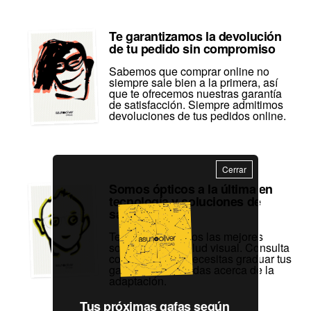
Te garantizamos la devolución
de tu pedido sin compromiso
Sabemos que comprar online no
siempre sale bien a la primera, así
que te ofrecemos nuestras garantía
de satisfacción. Siempre admitimos
devoluciones de tus pedidos online.
Cerrar
Somos ópticos a la última en
tecnología y soluciones de
salud visual
Te proporcionamos las mejores
soluciones de salud visual. Consulta
con nosotros si necesitas graduar tus
gafas o tienes dudas acerca de la
adaptación.
Tus próximas gafas según