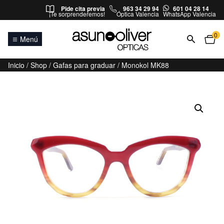
Saltar al contenido
Pide cita previa
963 34 29 94
601 04 28 14
¡Te sorprenderemos!
Óptica Valencia
WhatsApp Valencia
0
Menú
Inicio
/
Shop
/
Gafas para graduar
/ Monokol MK88