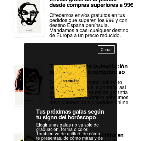
desde compras superiores a 99€
Ofrecemos envíos gratuitos en tus
pedidos que superen los 99€ y con
destino España península.
Mandamos a casi cualquier destino
de Europa a un precio reducido.
Cerrar
Te garantizamos la devolución
de tu pedido sin compromiso
Sabemos que comprar online no
siempre sale bien a la primera, así
que te ofrecemos nuestras garantía
de satisfacción. Siempre admitimos
devoluciones de tus pedidos online.
Tus próximas gafas según
tu signo del horóscopo
Elegir unas gafas no va solo de
graduación, forma o color.
También va de actitud: de cómo
Somos ópticos a la última en
te presentas, de cómo miras y de
tecnología y soluciones de