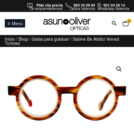
Saltar al contenido
Pide cita previa
963 34 29 94
601 04 28 14
¡Te sorprenderemos!
Óptica Valencia
WhatsApp Valencia
0
Menú
Inicio
/
Shop
/
Gafas para graduar
/ Sabine Be Addict Veined
Tortoise