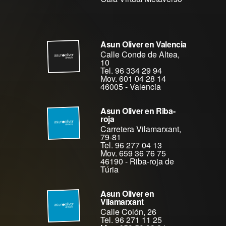
Asun Oliver en Valencia
Calle Conde de Altea,
10
Tel. 96 334 29 94
Mov. 601 04 28 14
46005
-
Valencia
Asun Oliver en Riba-
roja
Carretera Vilamarxant,
79-81
Tel. 96 277 04 13
Mov. 659 36 76 75
46190
-
Riba-roja de
Túria
Asun Oliver en
Vilamarxant
Calle Colón, 26
Tel. 96 271 11 25