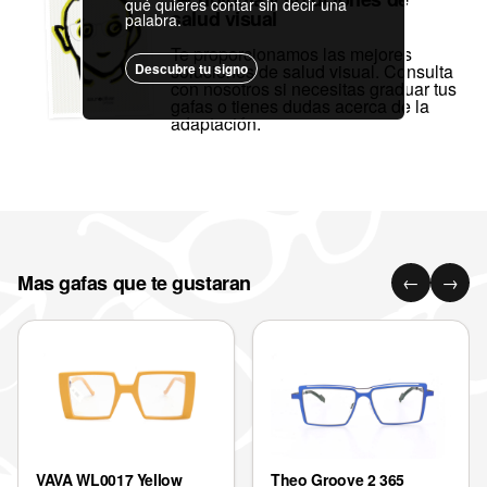
qué quieres contar sin decir una
salud visual
palabra.
Te proporcionamos las mejores
Descubre tu signo
soluciones de salud visual. Consulta
con nosotros si necesitas graduar tus
gafas o tienes dudas acerca de la
adaptación.
Mas gafas que te gustaran
←
→
VAVA WL0017 Yellow
Theo Groove 2 365