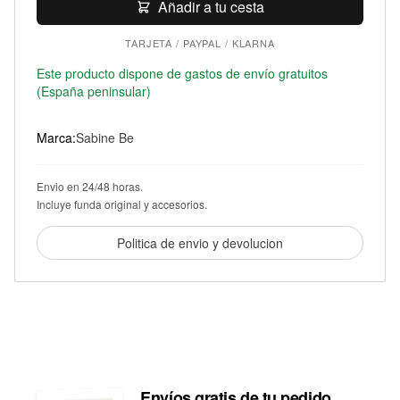
Addict
Añadir a tu cesta
Veined
TARJETA / PAYPAL / KLARNA
Tortoise
cantidad
Este producto dispone de gastos de envío gratuitos
(España peninsular)
Marca:
Sabine Be
Envio en 24/48 horas.
Incluye funda original y accesorios.
Politica de envio y devolucion
Envíos gratis de tu pedido