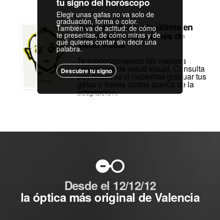
tu signo del horóscopo
Elegir unas gafas no va solo de
graduación, forma o color.
Somos ópticos a la última en
También va de actitud: de cómo
tecnología y soluciones de
te presentas, de cómo miras y de
qué quieres contar sin decir una
salud visual
palabra.
Te proporcionamos las mejores
soluciones de salud visual. Consulta
Descubre tu signo
con nosotros si necesitas graduar tus
gafas o tienes dudas acerca de la
adaptación.
Desde el 12/12/12
la óptica más original de Valencia