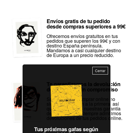
Envíos gratis de tu pedido
desde compras superiores a 99€
Ofrecemos envíos gratuitos en tus
pedidos que superen los 99€ y con
destino España península.
Mandamos a casi cualquier destino
de Europa a un precio reducido.
Cerrar
Te garantizamos la devolución
de tu pedido sin compromiso
Sabemos que comprar online no
siempre sale bien a la primera, así
que te ofrecemos nuestras garantía
de satisfacción. Siempre admitimos
devoluciones de tus pedidos online.
Tus próximas gafas según