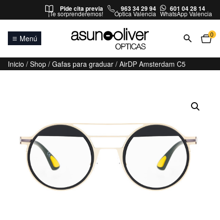
Saltar al contenido
Pide cita previa
963 34 29 94
601 04 28 14
¡Te sorprenderemos!
Óptica Valencia
WhatsApp Valencia
0
Menú
Inicio
/
Shop
/
Gafas para graduar
/ AirDP Amsterdam C5