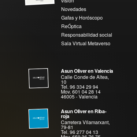
visión
Novedades
Gafas y Horóscopo
ReÓptica
Responsabilidad social
Sala Virtual Metaverso
Asun Oliver en Valencia
Calle Conde de Altea,
10
Tel. 96 334 29 94
Mov. 601 04 28 14
46005
-
Valencia
Asun Oliver en Riba-
roja
Carretera Vilamarxant,
79-81
Tel. 96 277 04 13
Mov. 659 36 76 75