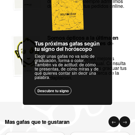
de satisfacción. Siempre admitimos
devoluciones de tus pedidos online.
Somos ópticos a la última en
tecnología y soluciones de
Tus próximas gafas según
salud visual
tu signo del horóscopo
Elegir unas gafas no va solo de
Te proporcionamos las mejores
graduación, forma o color.
soluciones de salud visual. Consulta
También va de actitud: de cómo
con nosotros si necesitas graduar tus
te presentas, de cómo miras y de
gafas o tienes dudas acerca de la
qué quieres contar sin decir una
palabra.
adaptación.
Descubre tu signo
Mas gafas que te gustaran
←
→