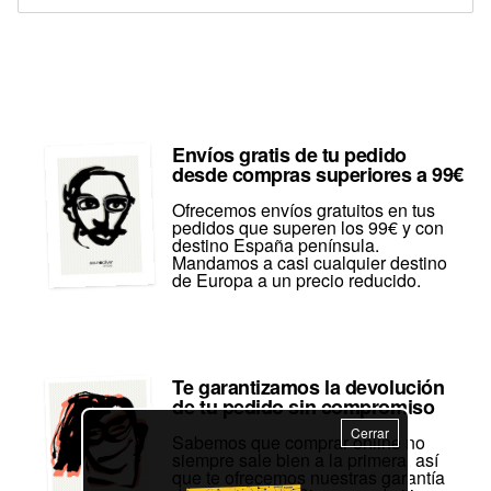
Envíos gratis de tu pedido
desde compras superiores a 99€
Ofrecemos envíos gratuitos en tus
pedidos que superen los 99€ y con
destino España península.
Mandamos a casi cualquier destino
de Europa a un precio reducido.
Te garantizamos la devolución
de tu pedido sin compromiso
Cerrar
Sabemos que comprar online no
siempre sale bien a la primera, así
que te ofrecemos nuestras garantía