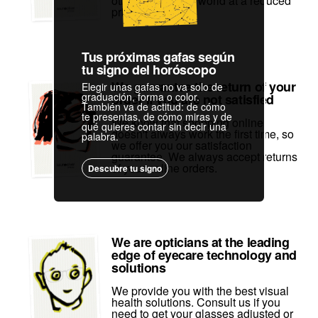
other parts of the world at a reduced
price.
Tus próximas gafas según
tu signo del horóscopo
We guarantee the return of your
Elegir unas gafas no va solo de
graduación, forma o color.
order if you are not satisfied
También va de actitud: de cómo
te presentas, de cómo miras y de
We know that shopping online
qué quieres contar sin decir una
doesn't always work the first time, so
palabra.
we offer you our satisfaction
guarantee. We always accept returns
of your online orders.
Descubre tu signo
We are opticians at the leading
edge of eyecare technology and
solutions
We provide you with the best visual
health solutions. Consult us if you
need to get your glasses adjusted or