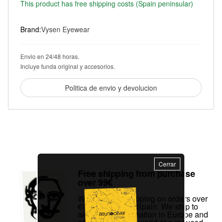
This product has free shipping costs (Spain peninsular)
Brand:
Vysen Eyewear
Envio en 24/48 horas.
Incluye funda original y accesorios.
Politica de envio y devolucion
Cerrar
Free shipping from purchase
over 99€
We offer free shipping on orders over
€99 to mainland Spain. We ship to
almost any destination in Europe and