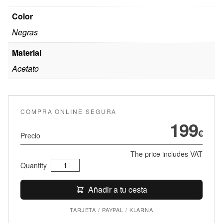
Color
Negras
Material
Acetato
COMPRA ONLINE SEGURA
199
€
Precio
The price includes VAT
Vysen
Quantity
Troy
TR-
Añadir a tu cesta
7
TARJETA / PAYPAL / KLARNA
quantity