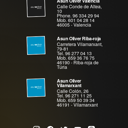
Asun Oliver Valencia
Calle Conde de Altea,
10
Phone. 96 334 29 94
Mob. 601 04 28 14
46005
-
Valencia
Asun Oliver Riba-roja
Carretera Vilamarxant,
79-81
Tel. 96 277 04 13
Mob. 659 36 76 75
46190
-
Riba-roja de
Túria
Asun Oliver
Vilamarxant
Calle Colón, 26
Tel. 96 271 11 25
Mob. 659 50 39 34
46191
-
Vilamarxant