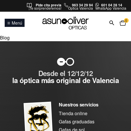
Saltar al contenido
Pide cita previa
963 34 29 94
601 04 28 14
¡Te sorprenderemos!
Óptica Valencia
WhatsApp Valencia
0
Menú
Blog
Desde el 12/12/12
la óptica más original de Valencia
Nuestros servicios
Tienda online
Gafas graduadas
Gafas de sol