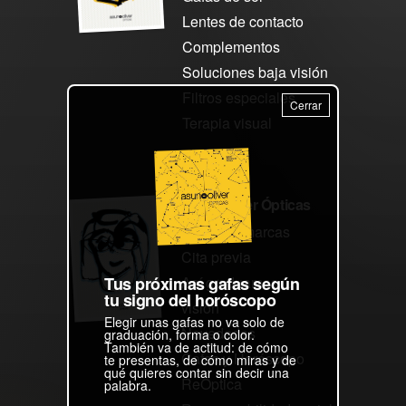
Lentes de contacto
Complementos
Soluciones baja visión
Filtros especiales
Cerrar
Terapia visual
Asun Oliver Ópticas
Nuestras marcas
Cita previa
Tus próximas gafas según
Así graduamos tu
tu signo del horóscopo
visión
Elegir unas gafas no va solo de
Novedades
graduación, forma o color.
También va de actitud: de cómo
Gafas y Horóscopo
te presentas, de cómo miras y de
qué quieres contar sin decir una
ReÓptica
palabra.