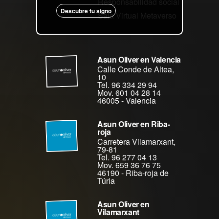
Responsabilidad social
Descubre tu signo
Sala Virtual Metaverso
Asun Oliver en Valencia
Calle Conde de Altea,
10
Tel. 96 334 29 94
Mov. 601 04 28 14
46005
-
Valencia
Asun Oliver en Riba-
roja
Carretera Vilamarxant,
79-81
Tel. 96 277 04 13
Mov. 659 36 76 75
46190
-
Riba-roja de
Túria
Asun Oliver en
Vilamarxant